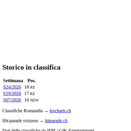
Storico in classifica
Settimana
Pos.
S24/2026
18
RE
S19/2026
17
RE
S07/2026
16
NEW
Classifiche Romandia →
lescharts.ch
Hit-parade svizzera →
hitparade.ch
Dati delle classifiche da IFPI / GfK Entertainment.