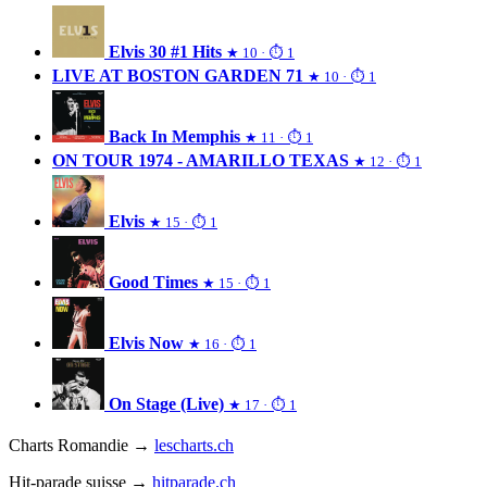
Elvis 30 #1 Hits
★ 10 · ⏱ 1
LIVE AT BOSTON GARDEN 71
★ 10 · ⏱ 1
Back In Memphis
★ 11 · ⏱ 1
ON TOUR 1974 - AMARILLO TEXAS
★ 12 · ⏱ 1
Elvis
★ 15 · ⏱ 1
Good Times
★ 15 · ⏱ 1
Elvis Now
★ 16 · ⏱ 1
On Stage (Live)
★ 17 · ⏱ 1
Charts Romandie →
lescharts.ch
Hit-parade suisse →
hitparade.ch