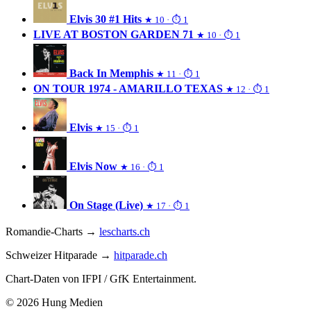
Elvis 30 #1 Hits
★ 10 · ⏱ 1
LIVE AT BOSTON GARDEN 71
★ 10 · ⏱ 1
Back In Memphis
★ 11 · ⏱ 1
ON TOUR 1974 - AMARILLO TEXAS
★ 12 · ⏱ 1
Elvis
★ 15 · ⏱ 1
Elvis Now
★ 16 · ⏱ 1
On Stage (Live)
★ 17 · ⏱ 1
Romandie-Charts →
lescharts.ch
Schweizer Hitparade →
hitparade.ch
Chart-Daten von IFPI / GfK Entertainment.
© 2026 Hung Medien