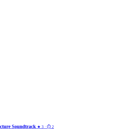
Picture Soundtrack
★ 3 · ⏱ 2