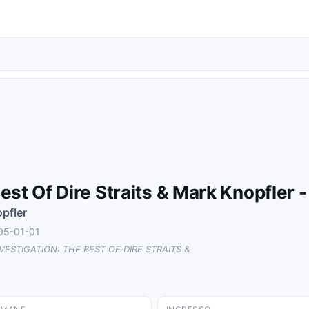
est Of Dire Straits & Mark Knopfler -
pfler
005-01-01
NVESTIGATION: THE BEST OF DIRE STRAITS &