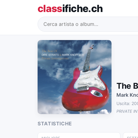
class
ifiche.ch
The B
Mark Kno
Uscita: 2
PRIVATE I
STATISTICHE