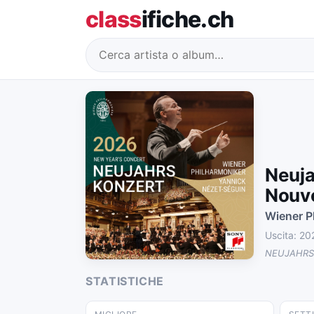
class
ifiche.ch
Neuja
Nouv
Wiener P
Uscita: 2
NEUJAHRS
STATISTICHE